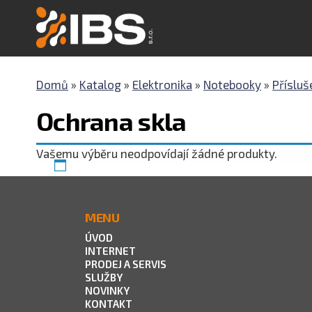
IBS
Internet
–
s.r.o.
Počítače
–
Domů
»
Katalog
»
Elektronika
»
Notebooky
»
Přísluš
Reklama
Ochrana skla
Vašemu výběru neodpovídají žádné produkty.
MENU
ÚVOD
INTERNET
PRODEJ A SERVIS
SLUŽBY
NOVINKY
KONTAKT