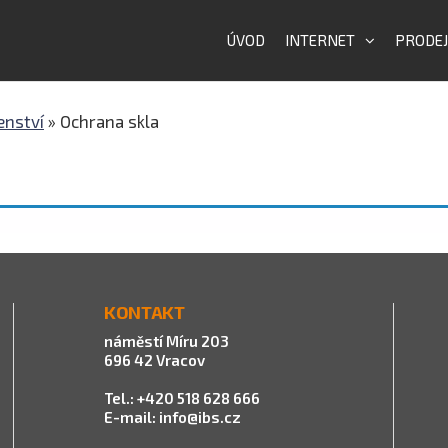
ÚVOD
INTERNET
PRODEJ
enství
»
Ochrana skla
KONTAKT
náměstí Míru 203
696 42 Vracov
Tel.: +420 518 628 666
E-mail:
info@ibs.cz