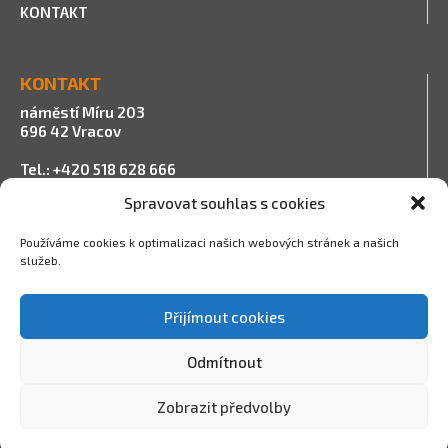
KONTAKT
KONTAKT
náměstí Míru 203
696 42 Vracov
Tel.: +420 518 628 666
E-mail:
info@ibs.cz
Spravovat souhlas s cookies
Používáme cookies k optimalizaci našich webových stránek a našich
služeb.
PROVOZNÍ DOBA
Po – Pá 08:00 – 11:00
Přijímout cookies
12:00 – 16:00
So – Ne zavřeno
Odmítnout
Na prodejně možnost
platby kartou
Zobrazit předvolby