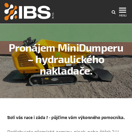
IBS
Internet
MENU
–
s.r.o.
Počítače
–
Reklama
Pronájem MiniDumperu
– hydraulického
nakladače.