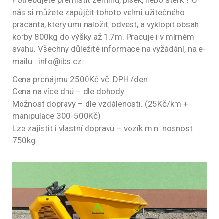
Potřebujete přemístit zeminu, písek, nebo štěrk ? U
nás si můžete zapůjčit tohoto velmi užitečného
pracanta, který umí naložit, odvést, a vyklopit obsah
korby 800kg do výšky až 1,7m. Pracuje i v mírném
svahu. Všechny důležité informace na vyžádání, na e-
mailu : info@ibs.cz.
Cena pronájmu 2500Kč vč. DPH /den.
Cena na více dnů – dle dohody.
Možnost dopravy – dle vzdálenosti. (25Kč/km +
manipulace 300-500Kč)
Lze zajistit i vlastní dopravu – vozík min. nosnost
750kg.