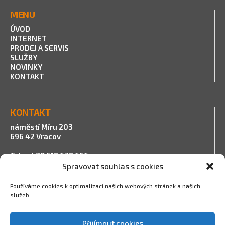
MENU
ÚVOD
INTERNET
PRODEJ A SERVIS
SLUŽBY
NOVINKY
KONTAKT
KONTAKT
náměstí Míru 203
696 42 Vracov
Tel.: +420 518 628 666
E-mail:
info@ibs.cz
Spravovat souhlas s cookies
Používáme cookies k optimalizaci našich webových stránek a našich
služeb.
PROVOZNÍ DOBA
Přijímout cookies
Po – Pá 08:00 – 11:00